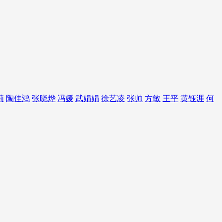
莉
陶佳鸿
张晓烨
冯媛
武娟娟
徐艺凌
张帅
方敏
王平
黄钰涯
何