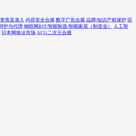
资质及准入
内容安全合规
数字广告合规
品牌/知识产权保护
区
辩护与代理
物联网IOT/智能制造/智能家居（制造业）
人工智
务
日本网络法市场
ACG二次元合规