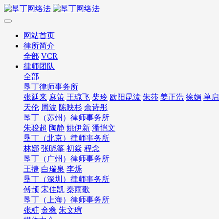
网站首页
律所简介
全部
VCR
律师团队
全部
垦丁律师事务所
张延来
麻策
王琼飞
柴玲
欧阳昆泼
朱莎
姜正浩
徐娟
单启
天伦
周波
陈映杉
余诗彤
垦丁（苏州）律师事务所
朱骏超
陶静
姚伊新
潘恺文
垦丁（北京）律师事务所
林娜
张晓筝
初焱
程念
垦丁（广州）律师事务所
王捷
白瑞泉
李烁
垦丁（深圳）律师事务所
傅颉
宋佳凯
秦雨歌
垦丁（上海）律师事务所
张粧
金鑫
朱文瑄