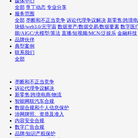
媒体中心
全部
垦丁动态
专业分享
服务范围
全部
垄断和不正当竞争
诉讼代理争议解决
新零售/跨境电
块链/web3.0/元宇宙
数据资产/数据交易/数据要素
数字医
能/AIGC/大模型/算法
直播/短视频/MCN/泛娱乐
金融科技
品牌伙伴
典型案例
联系我们
全部
垄断和不正当竞争
诉讼代理争议解决
新零售/跨境电商/物流
智能网联汽车合规
数据合规和个人信息保护
涉网牌照、资质及准入
内容安全合规
数字广告合规
品牌/知识产权保护