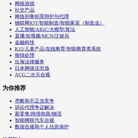
网络游戏
社交产品
网络刑事犯罪辩护与代理
物联网IOT/智能制造/智能家居（制造业）
人工智能/AIGC/大模型/算法
直播/短视频/MCN/泛娱乐
金融科技
K12/儿童产品/在线教育/智能教育类系统
舆情处理
出海法律服务
日本网络法市场
ACG二次元合规
为你推荐
垄断和不正当竞争
诉讼代理争议解决
新零售/跨境电商/物流
智能网联汽车合规
数据合规和个人信息保护