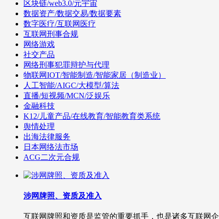
区块链/web3.0/元宇宙
数据资产/数据交易/数据要素
数字医疗/互联网医疗
互联网刑事合规
网络游戏
社交产品
网络刑事犯罪辩护与代理
物联网IOT/智能制造/智能家居（制造业）
人工智能/AIGC/大模型/算法
直播/短视频/MCN/泛娱乐
金融科技
K12/儿童产品/在线教育/智能教育类系统
舆情处理
出海法律服务
日本网络法市场
ACG二次元合规
涉网牌照、资质及准入
互联网牌照和资质是监管的重要抓手，也是诸多互联网企