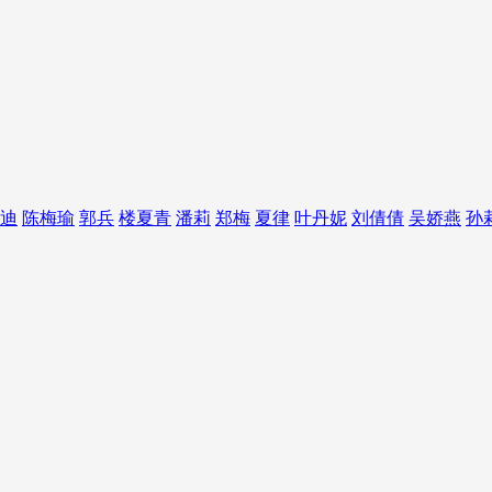
迪
陈梅瑜
郭兵
楼夏青
潘莉
郑梅
夏律
叶丹妮
刘倩倩
吴娇燕
孙