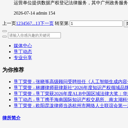
运营单位提供数据产权登记法律服务，其中广州政务服务
2026-07-14
admin
154
上一页
1
2
3
4
5
6
7
...13
下一页
转至第
媒体中心
垦丁动态
专业分享
为你推荐
垦丁荣誉 - 张晓筝高级顾问受聘担任《人工智能生成内
垦丁荣誉 - 林娜律师获律新社“2026年度知识产权领域
垦丁荣誉 - 垦丁荣获2026年度ALB中国区域法律大奖：
垦丁动态 - 垦丁携手海南国际知识产权交易所、南太湖
垦丁荣誉 - 欧阳昆泼律师当选杭州市网络人士联谊会第
律所简介