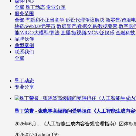
媒体中心
全部
垦丁动态
专业分享
服务范围
全部
垄断和不正当竞争
诉讼代理争议解决
新零售/跨境电
块链/web3.0/元宇宙
数据资产/数据交易/数据要素
数字医
能/AIGC/大模型/算法
直播/短视频/MCN/泛娱乐
金融科技
品牌伙伴
典型案例
联系我们
全部
垦丁动态
专业分享
垦丁荣誉 - 张晓筝高级顾问受聘担任《人工智能生成内
2026年6月，《人工智能生成内容合规管理指南》团体
2026-07-30
admin
159