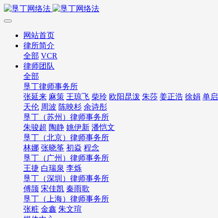
网站首页
律所简介
全部
VCR
律师团队
全部
垦丁律师事务所
张延来
麻策
王琼飞
柴玲
欧阳昆泼
朱莎
姜正浩
徐娟
单启
天伦
周波
陈映杉
余诗彤
垦丁（苏州）律师事务所
朱骏超
陶静
姚伊新
潘恺文
垦丁（北京）律师事务所
林娜
张晓筝
初焱
程念
垦丁（广州）律师事务所
王捷
白瑞泉
李烁
垦丁（深圳）律师事务所
傅颉
宋佳凯
秦雨歌
垦丁（上海）律师事务所
张粧
金鑫
朱文瑄