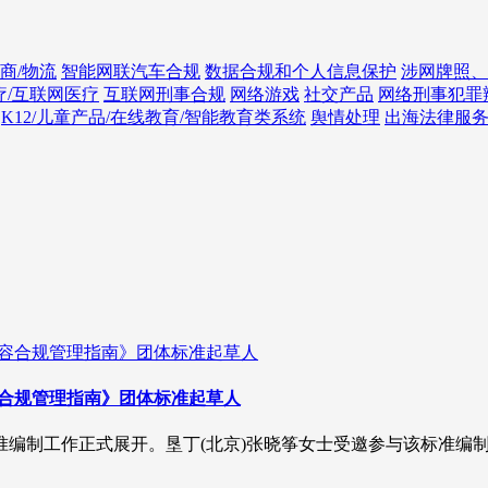
商/物流
智能网联汽车合规
数据合规和个人信息保护
涉网牌照、
疗/互联网医疗
互联网刑事合规
网络游戏
社交产品
网络刑事犯罪
K12/儿童产品/在线教育/智能教育类系统
舆情处理
出海法律服
容合规管理指南》团体标准起草人
标准编制工作正式展开。垦丁(北京)张晓筝女士受邀参与该标准编