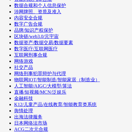
数据合规和个人信息保护
涉网牌照、资质及准入
内容安全合规
数字广告合规
品牌/知识产权保护
区块链/web3.0/元宇宙
数据资产/数据交易/数据要素
数字医疗/互联网医疗
互联网刑事合规
网络游戏
社交产品
网络刑事犯罪辩护与代理
物联网IOT/智能制造/智能家居（制造业）
人工智能/AIGC/大模型/算法
直播/短视频/MCN/泛娱乐
金融科技
K12/儿童产品/在线教育/智能教育类系统
舆情处理
出海法律服务
日本网络法市场
ACG二次元合规