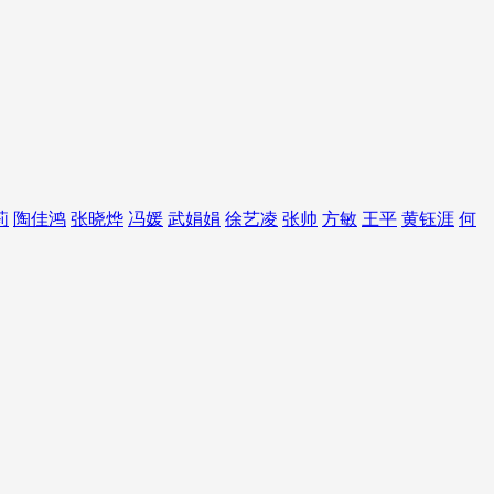
莉
陶佳鸿
张晓烨
冯媛
武娟娟
徐艺凌
张帅
方敏
王平
黄钰涯
何