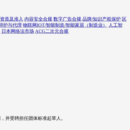
资质及准入
内容安全合规
数字广告合规
品牌/知识产权保护
区
辩护与代理
物联网IOT/智能制造/智能家居（制造业）
人工智
务
日本网络法市场
ACG二次元合规
制，并受聘担任团体标准起草人。