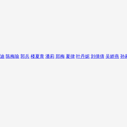
迪
陈梅瑜
郭兵
楼夏青
潘莉
郑梅
夏律
叶丹妮
刘倩倩
吴娇燕
孙