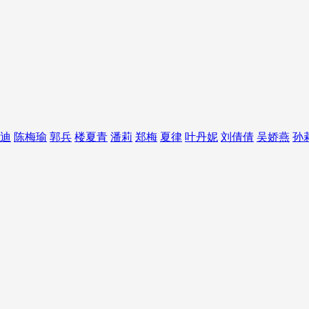
迪
陈梅瑜
郭兵
楼夏青
潘莉
郑梅
夏律
叶丹妮
刘倩倩
吴娇燕
孙