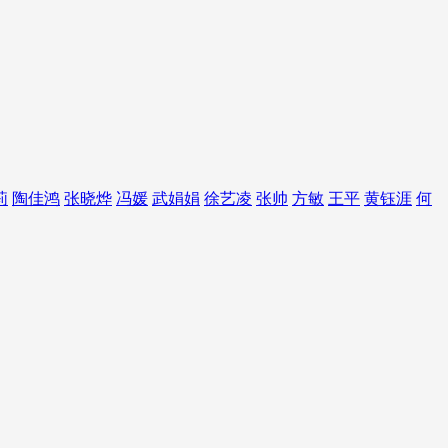
莉
陶佳鸿
张晓烨
冯媛
武娟娟
徐艺凌
张帅
方敏
王平
黄钰涯
何