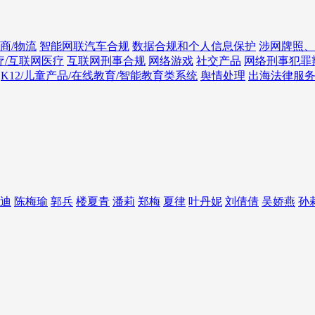
商/物流
智能网联汽车合规
数据合规和个人信息保护
涉网牌照、
疗/互联网医疗
互联网刑事合规
网络游戏
社交产品
网络刑事犯罪
K12/儿童产品/在线教育/智能教育类系统
舆情处理
出海法律服
迪
陈梅瑜
郭兵
楼夏青
潘莉
郑梅
夏律
叶丹妮
刘倩倩
吴娇燕
孙