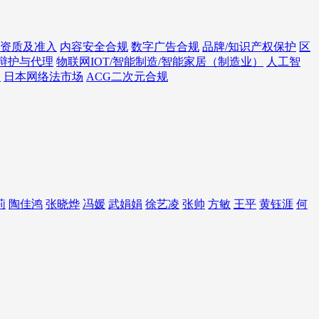
资质及准入
内容安全合规
数字广告合规
品牌/知识产权保护
区
辩护与代理
物联网IOT/智能制造/智能家居（制造业）
人工智
务
日本网络法市场
ACG二次元合规
莉
陶佳鸿
张晓烨
冯媛
武娟娟
徐艺凌
张帅
方敏
王平
黄钰涯
何