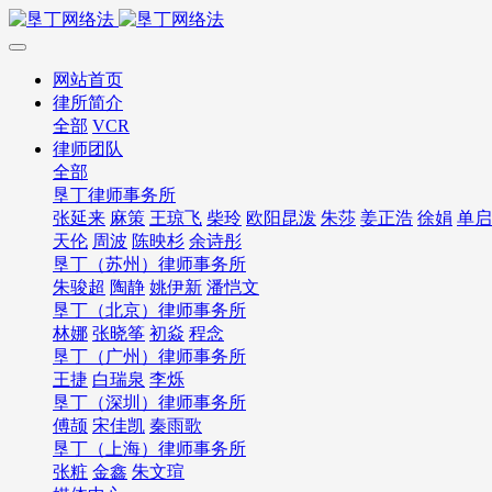
网站首页
律所简介
全部
VCR
律师团队
全部
垦丁律师事务所
张延来
麻策
王琼飞
柴玲
欧阳昆泼
朱莎
姜正浩
徐娟
单启
天伦
周波
陈映杉
余诗彤
垦丁（苏州）律师事务所
朱骏超
陶静
姚伊新
潘恺文
垦丁（北京）律师事务所
林娜
张晓筝
初焱
程念
垦丁（广州）律师事务所
王捷
白瑞泉
李烁
垦丁（深圳）律师事务所
傅颉
宋佳凯
秦雨歌
垦丁（上海）律师事务所
张粧
金鑫
朱文瑄