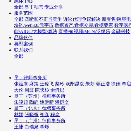
媒体中心
全部
垦丁动态
专业分享
服务范围
全部
垄断和不正当竞争
诉讼代理争议解决
新零售/跨境电
块链/web3.0/元宇宙
数据资产/数据交易/数据要素
数字医
能/AIGC/大模型/算法
直播/短视频/MCN/泛娱乐
金融科技
品牌伙伴
典型案例
联系我们
全部
垦丁律师事务所
张延来
麻策
王琼飞
柴玲
欧阳昆泼
朱莎
姜正浩
徐娟
单启
天伦
周波
陈映杉
余诗彤
垦丁（苏州）律师事务所
朱骏超
陶静
姚伊新
潘恺文
垦丁（北京）律师事务所
林娜
张晓筝
初焱
程念
垦丁（广州）律师事务所
王捷
白瑞泉
李烁