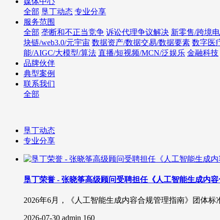
媒体中心
全部
垦丁动态
专业分享
服务范围
全部
垄断和不正当竞争
诉讼代理争议解决
新零售/跨境电
块链/web3.0/元宇宙
数据资产/数据交易/数据要素
数字医
能/AIGC/大模型/算法
直播/短视频/MCN/泛娱乐
金融科技
品牌伙伴
典型案例
联系我们
全部
垦丁动态
专业分享
垦丁荣誉 - 张晓筝高级顾问受聘担任《人工智能生成内
2026年6月，《人工智能生成内容合规管理指南》团体
2026-07-30
admin
160