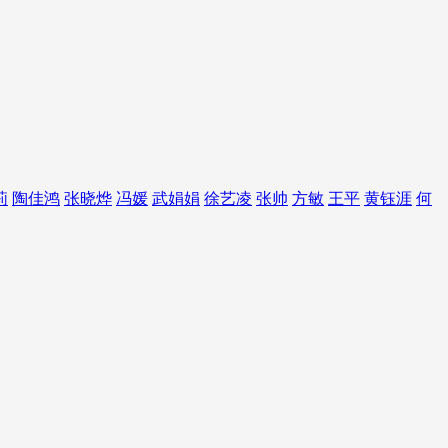
莉
陶佳鸿
张晓烨
冯媛
武娟娟
徐艺凌
张帅
方敏
王平
黄钰涯
何