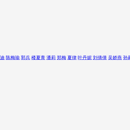
迪
陈梅瑜
郭兵
楼夏青
潘莉
郑梅
夏律
叶丹妮
刘倩倩
吴娇燕
孙