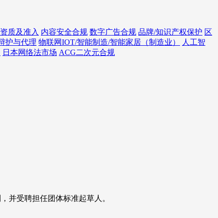
资质及准入
内容安全合规
数字广告合规
品牌/知识产权保护
区
辩护与代理
物联网IOT/智能制造/智能家居（制造业）
人工智
务
日本网络法市场
ACG二次元合规
制，并受聘担任团体标准起草人。