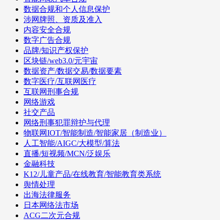
数据合规和个人信息保护
涉网牌照、资质及准入
内容安全合规
数字广告合规
品牌/知识产权保护
区块链/web3.0/元宇宙
数据资产/数据交易/数据要素
数字医疗/互联网医疗
互联网刑事合规
网络游戏
社交产品
网络刑事犯罪辩护与代理
物联网IOT/智能制造/智能家居（制造业）
人工智能/AIGC/大模型/算法
直播/短视频/MCN/泛娱乐
金融科技
K12/儿童产品/在线教育/智能教育类系统
舆情处理
出海法律服务
日本网络法市场
ACG二次元合规