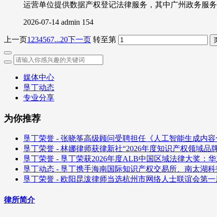
运营单位提供数据产权登记法律服务，其中广州政务服务
2026-07-14
admin
154
上一页
1
2
3
4
5
6
7
...20
下一页
转至第
媒体中心
垦丁动态
专业分享
为你推荐
垦丁荣誉 - 张晓筝高级顾问受聘担任《人工智能生成内
垦丁荣誉 - 林娜律师获律新社“2026年度知识产权领域
垦丁荣誉 - 垦丁荣获2026年度ALB中国区域法律大奖：
垦丁动态 - 垦丁携手海南国际知识产权交易所、南太湖
垦丁荣誉 - 欧阳昆泼律师当选杭州市网络人士联谊会第
律所简介