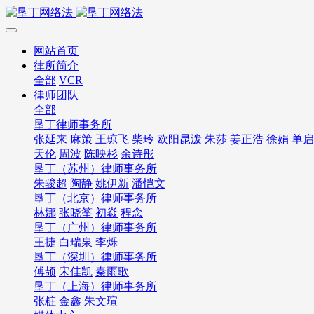
网站首页
律所简介
全部
VCR
律师团队
全部
垦丁律师事务所
张延来
麻策
王琼飞
柴玲
欧阳昆泼
朱莎
姜正浩
徐娟
单启
天伦
周波
陈映杉
余诗彤
垦丁（苏州）律师事务所
朱骏超
陶静
姚伊新
潘恺文
垦丁（北京）律师事务所
林娜
张晓筝
初焱
程念
垦丁（广州）律师事务所
王捷
白瑞泉
李烁
垦丁（深圳）律师事务所
傅颉
宋佳凯
秦雨歌
垦丁（上海）律师事务所
张粧
金鑫
朱文瑄