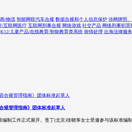
商/物流
智能网联汽车合规
数据合规和个人信息保护
涉网牌照、
疗/互联网医疗
互联网刑事合规
网络游戏
社交产品
网络刑事犯罪
K12/儿童产品/在线教育/智能教育类系统
舆情处理
出海法律服
容合规管理指南》团体标准起草人
标准编制工作正式展开。垦丁(北京)张晓筝女士受邀参与该标准编