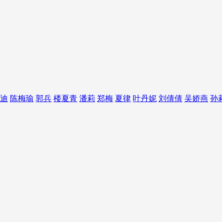
迪
陈梅瑜
郭兵
楼夏青
潘莉
郑梅
夏律
叶丹妮
刘倩倩
吴娇燕
孙