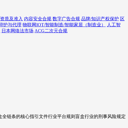
资质及准入
内容安全合规
数字广告合规
品牌/知识产权保护
区
辩护与代理
物联网IOT/智能制造/智能家居（制造业）
人工智
务
日本网络法市场
ACG二次元合规
盲盒全链条的核心指引文件行业平台规则盲盒行业的刑事风险规定