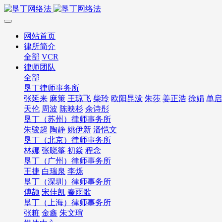
网站首页
律所简介
全部
VCR
律师团队
全部
垦丁律师事务所
张延来
麻策
王琼飞
柴玲
欧阳昆泼
朱莎
姜正浩
徐娟
单启
天伦
周波
陈映杉
余诗彤
垦丁（苏州）律师事务所
朱骏超
陶静
姚伊新
潘恺文
垦丁（北京）律师事务所
林娜
张晓筝
初焱
程念
垦丁（广州）律师事务所
王捷
白瑞泉
李烁
垦丁（深圳）律师事务所
傅颉
宋佳凯
秦雨歌
垦丁（上海）律师事务所
张粧
金鑫
朱文瑄