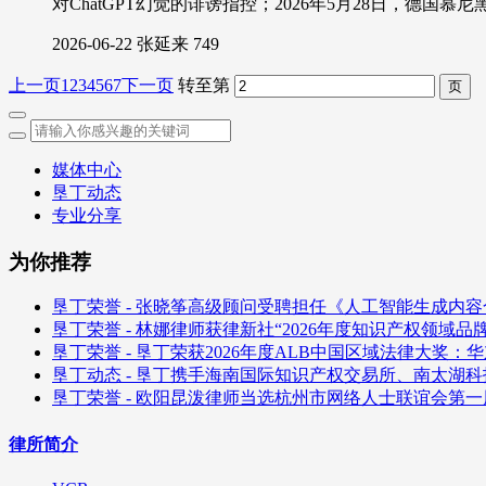
对ChatGPT幻觉的诽谤指控；2026年5月28日，德国
2026-06-22
张延来
749
上一页
1
2
3
4
5
6
7
下一页
转至第
媒体中心
垦丁动态
专业分享
为你推荐
垦丁荣誉 - 张晓筝高级顾问受聘担任《人工智能生成内
垦丁荣誉 - 林娜律师获律新社“2026年度知识产权领域
垦丁荣誉 - 垦丁荣获2026年度ALB中国区域法律大奖：
垦丁动态 - 垦丁携手海南国际知识产权交易所、南太湖
垦丁荣誉 - 欧阳昆泼律师当选杭州市网络人士联谊会第
律所简介