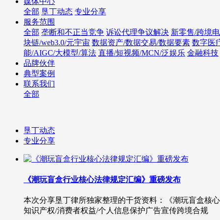
媒体中心
全部
垦丁动态
专业分享
服务范围
全部
垄断和不正当竞争
诉讼代理争议解决
新零售/跨境电
块链/web3.0/元宇宙
数据资产/数据交易/数据要素
数字医
能/AIGC/大模型/算法
直播/短视频/MCN/泛娱乐
金融科技
品牌伙伴
典型案例
联系我们
全部
垦丁动态
专业分享
《潮玩盲盒行业核心法律规定汇编》重磅发布
本次分享垦丁律所独家整理的干货资料：《潮玩盲盒核心
知识产权/消费者权益/个人信息保护广告宣传跨境合规