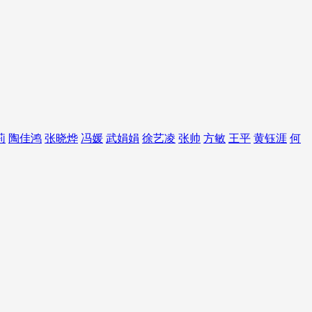
莉
陶佳鸿
张晓烨
冯媛
武娟娟
徐艺凌
张帅
方敏
王平
黄钰涯
何