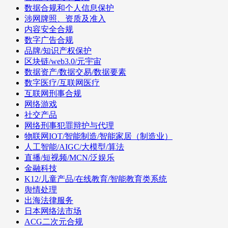
数据合规和个人信息保护
涉网牌照、资质及准入
内容安全合规
数字广告合规
品牌/知识产权保护
区块链/web3.0/元宇宙
数据资产/数据交易/数据要素
数字医疗/互联网医疗
互联网刑事合规
网络游戏
社交产品
网络刑事犯罪辩护与代理
物联网IOT/智能制造/智能家居（制造业）
人工智能/AIGC/大模型/算法
直播/短视频/MCN/泛娱乐
金融科技
K12/儿童产品/在线教育/智能教育类系统
舆情处理
出海法律服务
日本网络法市场
ACG二次元合规