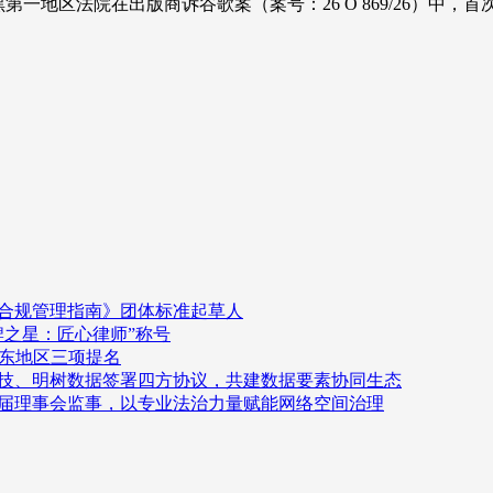
慕尼黑第一地区法院在出版商诉谷歌案（案号：26 O 869/26）
容合规管理指南》团体标准起草人
品牌之星：匠心律师”称号
华东地区三项提名
科技、明树数据签署四方协议，共建数据要素协同生态
一届理事会监事，以专业法治力量赋能网络空间治理