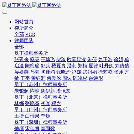
网站首页
律所简介
全部
VCR
律师团队
全部
垦丁律师事务所
张延来
麻策
王琼飞
柴玲
欧阳昆泼
朱莎
姜正浩
徐娟
单
启迪
陈梅瑜
郭兵
楼夏青
潘莉
郑梅
夏律
叶丹妮
刘倩倩
吴娇燕
孙莉
陶佳鸿
张晓烨
冯媛
武娟娟
徐艺凌
张帅
方
敏
王平
黄钰涯
何天伦
周波
陈映杉
余诗彤
垦丁（苏州）律师事务所
朱骏超
陶静
姚伊新
潘恺文
垦丁（北京）律师事务所
林娜
张晓筝
初焱
程念
垦丁（广州）律师事务所
王捷
白瑞泉
李烁
垦丁（深圳）律师事务所
傅颉
宋佳凯
秦雨歌