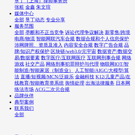
垦丁（上海）律师事务所
张粧
金鑫
朱文瑄
媒体中心
全部
垦丁动态
专业分享
服务范围
全部
垄断和不正当竞争
诉讼代理争议解决
新零售/跨境
电商/物流
智能网联汽车合规
数据合规和个人信息保护
涉网牌照、资质及准入
内容安全合规
数字广告合规
品
牌/知识产权保护
区块链/web3.0/元宇宙
数据资产/数据交
易/数据要素
数字医疗/互联网医疗
互联网刑事合规
网络
游戏
社交产品
网络刑事犯罪辩护与代理
物联网IOT/智
能制造/智能家居（制造业）
人工智能/AIGC/大模型/算
法
直播/短视频/MCN/泛娱乐
金融科技
K12/儿童产品/在
线教育/智能教育类系统
舆情处理
出海法律服务
日本网
络法市场
ACG二次元合规
品牌伙伴
典型案例
联系我们
全部