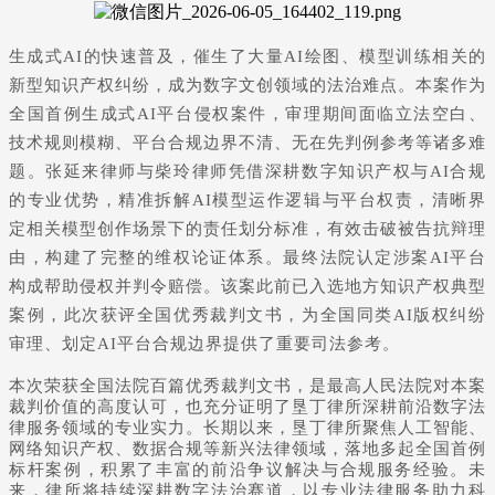
生成式AI的快速普及，催生了大量AI绘图、模型训练相关的
新型知识产权纠纷，成为数字文创领域的法治难点。本案作为
全国首例生成式AI平台侵权案件，审理期间面临立法空白、
技术规则模糊、平台合规边界不清、无在先判例参考等诸多难
题。
张延来律师
与柴玲律师凭借深耕数字知识产权与AI合规
的专业优势，精准拆解AI模型运作逻辑与平台权责，清晰界
定相关模型创作场景下的责任划分标准，有效击破被告抗辩理
由，构建了完整的维权论证体系。最终法院认定涉案AI平台
构成帮助侵权并判令赔偿。该案此前已入选地方知识产权典型
案例，此次获评全国优秀裁判文书，为全国同类
AI版权纠纷
审理、划定AI平台合规边界提供了重要司法参考。
本次荣获全国法院百篇优秀裁判文书，是最高人民法院对本案
裁判价值的高度认可，也充分证明了垦丁律所深耕前沿数字法
律服务领域的专业实力。长期以来，垦丁律所聚焦人工智能、
网络知识产权、数据合规等新兴法律领域，落地多起全国首例
标杆案例，积累了丰富的前沿争议解决与合规服务经验。未
来，律所将持续深耕数字法治赛道，以专业法律服务助力科