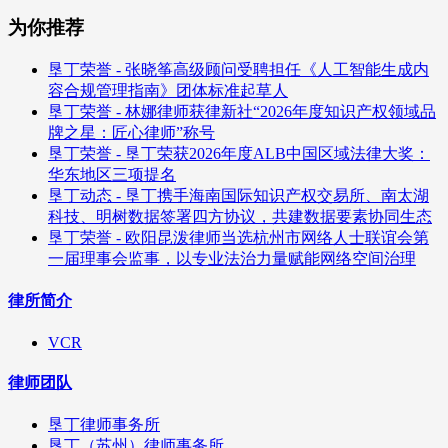
为你推荐
垦丁荣誉 - 张晓筝高级顾问受聘担任《人工智能生成内
容合规管理指南》团体标准起草人
垦丁荣誉 - 林娜律师获律新社“2026年度知识产权领域品
牌之星：匠心律师”称号
垦丁荣誉 - 垦丁荣获2026年度ALB中国区域法律大奖：
华东地区三项提名
垦丁动态 - 垦丁携手海南国际知识产权交易所、南太湖
科技、明树数据签署四方协议，共建数据要素协同生态
垦丁荣誉 - 欧阳昆泼律师当选杭州市网络人士联谊会第
一届理事会监事，以专业法治力量赋能网络空间治理
律所简介
VCR
律师团队
垦丁律师事务所
垦丁（苏州）律师事务所