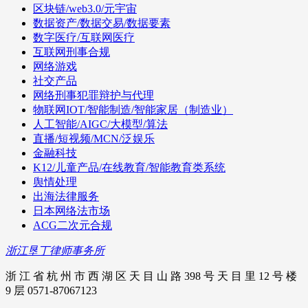
区块链/web3.0/元宇宙
数据资产/数据交易/数据要素
数字医疗/互联网医疗
互联网刑事合规
网络游戏
社交产品
网络刑事犯罪辩护与代理
物联网IOT/智能制造/智能家居（制造业）
人工智能/AIGC/大模型/算法
直播/短视频/MCN/泛娱乐
金融科技
K12/儿童产品/在线教育/智能教育类系统
舆情处理
出海法律服务
日本网络法市场
ACG二次元合规
浙江垦丁律师事务所
浙 江 省 杭 州 市 西 湖 区 天 目 山 路 398 号 天 目 里 12 号 楼
9 层 0571-87067123